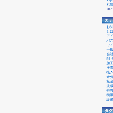
V字
SU
2026
カテ
お
し
ア
バ
ワ
一
会
削
加
圧
抜
未
板
波
特
積
設
タグ