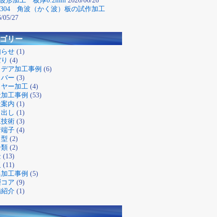
波形加工 板厚0.2mm
2026/06/26
S304 角波（かく波）板の試作加工
/05/27
ゴリー
知らせ
(1)
ぼり
(4)
イデア加工事例
(6)
スバー
(3)
イヤー加工
(4)
般加工事例
(53)
社案内
(1)
り出し
(1)
工技術
(3)
着端子
(4)
き型
(2)
分類
(2)
金
(13)
板
(11)
異加工事例
(5)
層コア
(9)
備紹介
(1)