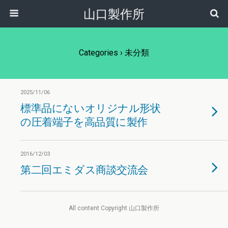
山口製作所
Categories ›
未分類
2025/11/06
標準品にないオリジナル形状
の圧着端子を高品質に製作
2016/12/03
第二回エミダス商談交流会
All content Copyright 山口製作所