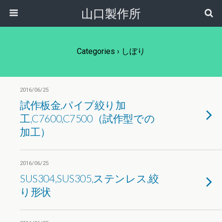
山口製作所
Categories ›
しぼり
2016/06/25
試作板金,パイプ絞り加
工,C7600,C7500（試作型での
加工）
2016/06/25
SUS304,SUS305,ステンレス,絞
り形状