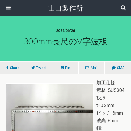
山口製作所
2026/06/26
300mm長尺のV字波板
Share
Tweet
Pin
Mail
SMS
加工仕様
素材: SUS304
板厚:
t=0.2mm
ピッチ: 6mm
波高: 8mm
幅: