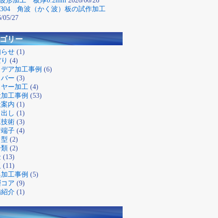
波形加工 板厚0.2mm
2026/06/26
S304 角波（かく波）板の試作加工
/05/27
ゴリー
知らせ
(1)
ぼり
(4)
イデア加工事例
(6)
スバー
(3)
イヤー加工
(4)
般加工事例
(53)
社案内
(1)
り出し
(1)
工技術
(3)
着端子
(4)
き型
(2)
分類
(2)
金
(13)
板
(11)
異加工事例
(5)
層コア
(9)
備紹介
(1)