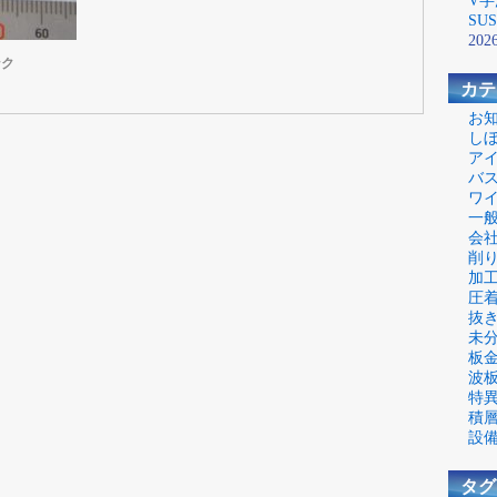
V字
SU
2026
ンク
カテ
お
し
ア
バ
ワ
一
会
削
加
圧
抜
未
板
波
特
積
設
タグ