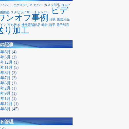
イベント
エクステリア
カバー
カメラ部品
コンピ
ビデ
用部品
スタビライザー
チャンバー
ワンオフ事例
冶具
園芸用品
イン
打ち抜き
携帯電話部品
時計
端子
電子部品
送り加工
の記事
26年6月
(4)
26年5月
(2)
25年12月
(1)
25年11月
(5)
25年8月
(3)
25年7月
(2)
25年6月
(1)
25年2月
(1)
18年9月
(1)
17年1月
(1)
16年12月
(1)
16年6月
(45)
ト管理