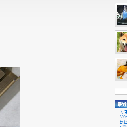
最近
間引
30
狭