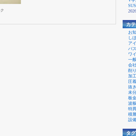
V字
SU
ンク
2026
カテ
お
し
ア
バ
ワ
一
会
削
加
圧
抜
未
板
波
特
積
設
タグ