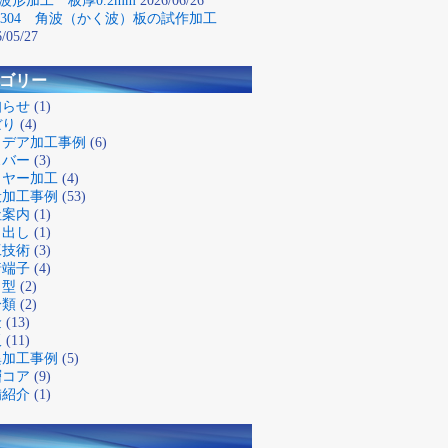
波形加工 板厚0.2mm
2026/06/26
S304 角波（かく波）板の試作加工
/05/27
ゴリー
知らせ
(1)
ぼり
(4)
イデア加工事例
(6)
スバー
(3)
イヤー加工
(4)
般加工事例
(53)
社案内
(1)
り出し
(1)
工技術
(3)
着端子
(4)
き型
(2)
分類
(2)
金
(13)
板
(11)
異加工事例
(5)
層コア
(9)
備紹介
(1)