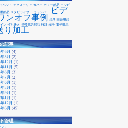
イベント
エクステリア
カバー
カメラ部品
コンピ
ビデ
用部品
スタビライザー
チャンバー
ワンオフ事例
冶具
園芸用品
イン
打ち抜き
携帯電話部品
時計
端子
電子部品
送り加工
の記事
26年6月
(4)
26年5月
(2)
25年12月
(1)
25年11月
(5)
25年8月
(3)
25年7月
(2)
25年6月
(1)
25年2月
(1)
18年9月
(1)
17年1月
(1)
16年12月
(1)
16年6月
(45)
ト管理