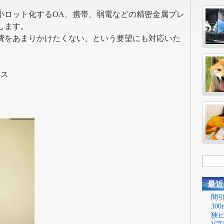
小ロット化するOA、携帯、弱電などの精密金属プレ
します。
型費をあまりかけたくない、という要望にも対応いた
レス
最近
間引
30
狭