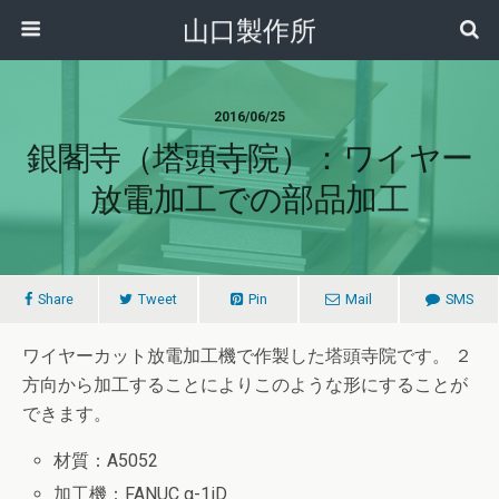
山口製作所
2016/06/25
銀閣寺（塔頭寺院）：ワイヤー
放電加工での部品加工
Share
Tweet
Pin
Mail
SMS
ワイヤーカット放電加工機で作製した塔頭寺院です。 ２
方向から加工することによりこのような形にすることが
できます。
材質：A5052
加工機：FANUC α-1iD