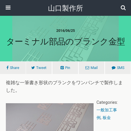
山口製作所
2016/06/25
ターミナル部品のブランク金型
Share
Tweet
Pin
Mail
SMS
複雑な一筆書き形状のブランクをワンパンチで製作しま
した。
Categories:
一般加工事
例
,
板金