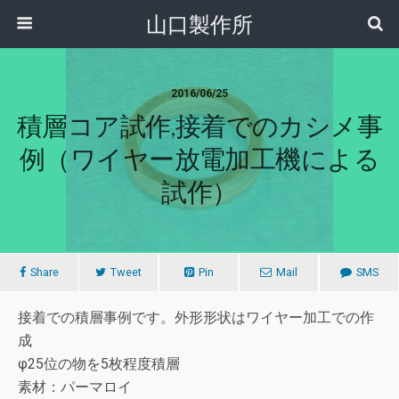
山口製作所
2016/06/25
積層コア試作,接着でのカシメ事
例（ワイヤー放電加工機による
試作）
Share
Tweet
Pin
Mail
SMS
接着での積層事例です。外形形状はワイヤー加工での作
成
φ25位の物を5枚程度積層
素材：パーマロイ