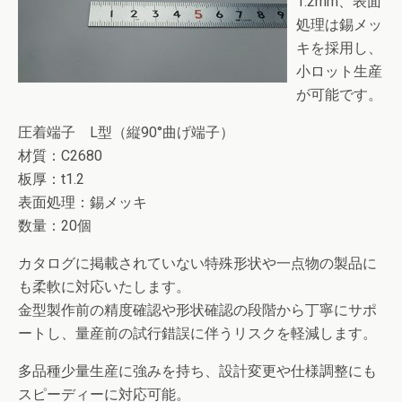
1.2mm、表面
処理は錫メッ
キを採用し、
小ロット生産
が可能です。
圧着端子 L型（縦90°曲げ端子）
材質：C2680
板厚：t1.2
表面処理：錫メッキ
数量：20個
カタログに掲載されていない特殊形状や一点物の製品に
も柔軟に対応いたします。
金型製作前の精度確認や形状確認の段階から丁寧にサポ
ートし、量産前の試行錯誤に伴うリスクを軽減します。
多品種少量生産に強みを持ち、設計変更や仕様調整にも
スピーディーに対応可能。