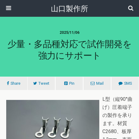
山口製作所
2025/11/06
少量・多品種対応で試作開発を
強力にサポート
Share
Tweet
Pin
Mail
SMS
L型（縦90°曲
げ）圧着端子
の製作を承り
ます。材質
C2680、板厚